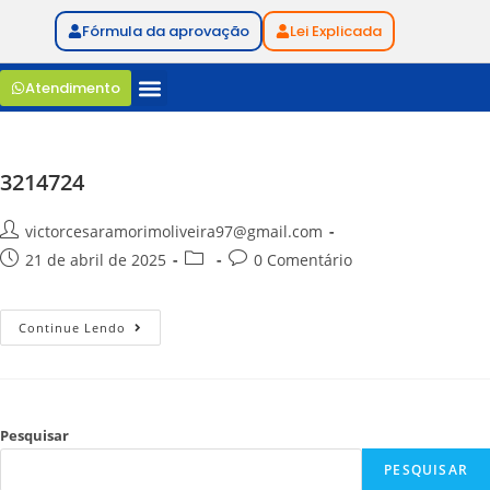
Fórmula da aprovação
Lei Explicada
Atendimento
3214724
victorcesaramorimoliveira97@gmail.com
21 de abril de 2025
0 Comentário
Continue Lendo
Pesquisar
PESQUISAR