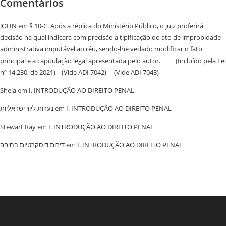
Comentários
JOHN
em
§ 10-C. Após a réplica do Ministério Público, o juiz proferirá
decisão na qual indicará com precisão a tipificação do ato de improbidade
administrativa imputável ao réu, sendo-lhe vedado modificar o fato
principal e a capitulação legal apresentada pelo autor. (Incluído pela Lei
nº 14.230, de 2021) (Vide ADI 7042) (Vide ADI 7043)
Shela
em
I. INTRODUÇÃO AO DIREITO PENAL
נערות ליווי ישראליות
em
I. INTRODUÇÃO AO DIREITO PENAL
Stewart Ray
em
I. INTRODUÇÃO AO DIREITO PENAL
‏דירות דיסקרטיות בחיפה
em
I. INTRODUÇÃO AO DIREITO PENAL