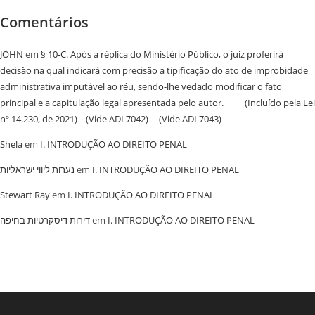
Comentários
JOHN
em
§ 10-C. Após a réplica do Ministério Público, o juiz proferirá
decisão na qual indicará com precisão a tipificação do ato de improbidade
administrativa imputável ao réu, sendo-lhe vedado modificar o fato
principal e a capitulação legal apresentada pelo autor. (Incluído pela Lei
nº 14.230, de 2021) (Vide ADI 7042) (Vide ADI 7043)
Shela
em
I. INTRODUÇÃO AO DIREITO PENAL
נערות ליווי ישראליות
em
I. INTRODUÇÃO AO DIREITO PENAL
Stewart Ray
em
I. INTRODUÇÃO AO DIREITO PENAL
‏דירות דיסקרטיות בחיפה
em
I. INTRODUÇÃO AO DIREITO PENAL