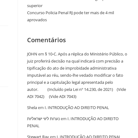
superior
Concurso Policia Penal RJ pode ter mais de 4 mil
aprovados
Comentários
JOHN
em
§ 10-C. Após a réplica do Ministério Público, o
juiz proferirá decisão na qual indicará com precisão a
tipificação do ato de improbidade administrativa
imputável ao réu, sendo-lhe vedado modificar o fato
principal e a capitulação legal apresentada pelo
autor. (Incluído pela Lei nº 14.230, de 2021) (Vide
ADI 7042) (Vide ADI 7043)
Shela
em
I. INTRODUÇÃO AO DIREITO PENAL
נערות ליווי ישראליות
em
I. INTRODUÇÃO AO DIREITO
PENAL
Stewart Ray
em
I. INTRODUÇÃO AO DIREITO PENAL