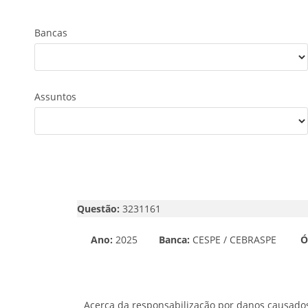
Bancas
Assuntos
Questão:
3231161
Ano:
2025
Banca:
CESPE / CEBRASPE
Ó
Acerca da responsabilização por danos causados