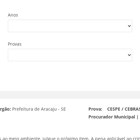
Anos
Provas
rgão:
Prefeitura de Aracaju - SE
Prova:
CESPE / CEBRASP
Procurador Municipal |
 ao meio ambiente, julgue o próximo item. A pena aplicável ao cr