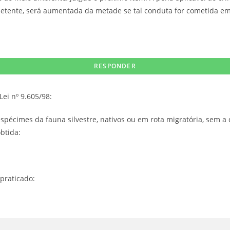
petente, será aumentada da metade se tal conduta for cometida e
Lei nº 9.605/98:
r espécimes da fauna silvestre, nativos ou em rota migratória, sem 
btida:
.
praticado: