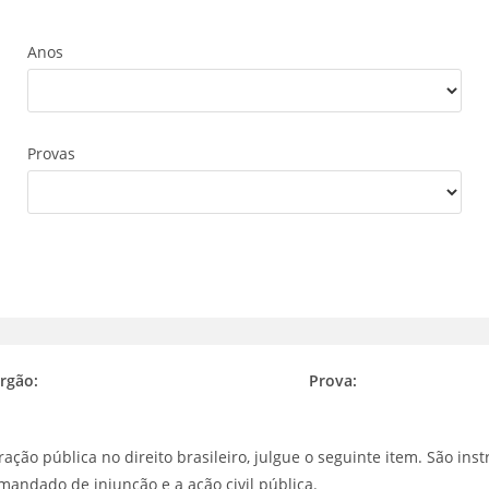
Anos
Provas
rgão:
Prova:
ração pública no direito brasileiro, julgue o seguinte item. São in
mandado de injunção e a ação civil pública.