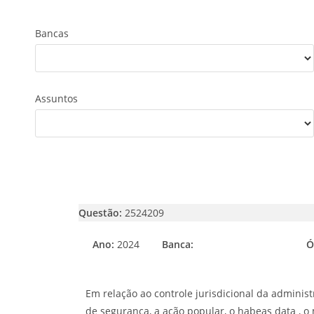
Bancas
Assuntos
Questão:
2524209
Ano:
2024
Banca:
Ó
Em relação ao controle jurisdicional da administ
de segurança, a ação popular, o habeas data , o 