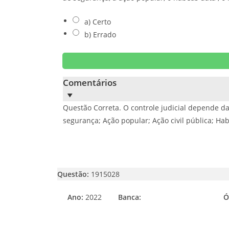
a) Certo
b) Errado
Comentários
Questão Correta. O controle judicial depende da
segurança; Ação popular; Ação civil pública; H
Questão:
1915028
Ano:
2022
Banca:
Ó