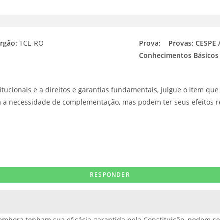
rgão:
TCE-RO
Prova:
Provas: CESPE 
Conhecimentos Básicos -
ucionais e a direitos e garantias fundamentais, julgue o item que 
m a necessidade de complementação, mas podem ter seus efeitos re
embora tenham sua eficácia garantida pela Constituição, podem se