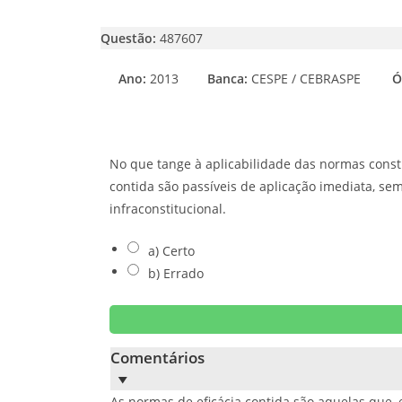
Questão:
487607
Ano:
2013
Banca:
CESPE / CEBRASPE
Ó
No que tange à aplicabilidade das normas constit
contida são passíveis de aplicação imediata, se
infraconstitucional.
a) Certo
b) Errado
Comentários
As normas de eficácia contida são aquelas que, 