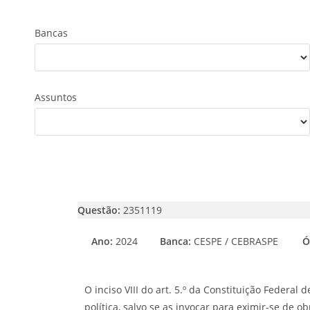
Bancas
Assuntos
Questão:
2351119
Ano:
2024
Banca:
CESPE / CEBRASPE
Ó
O inciso VIII do art. 5.º da Constituição Federal
política, salvo se as invocar para eximir-se de o