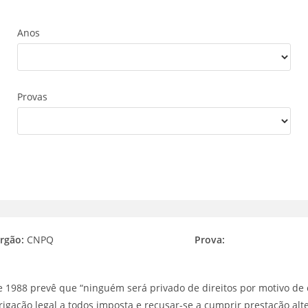
Anos
Provas
rgão:
CNPQ
Prova:
 de 1988 prevê que “ninguém será privado de direitos por motivo de 
brigação legal a todos imposta e recusar-se a cumprir prestação alte