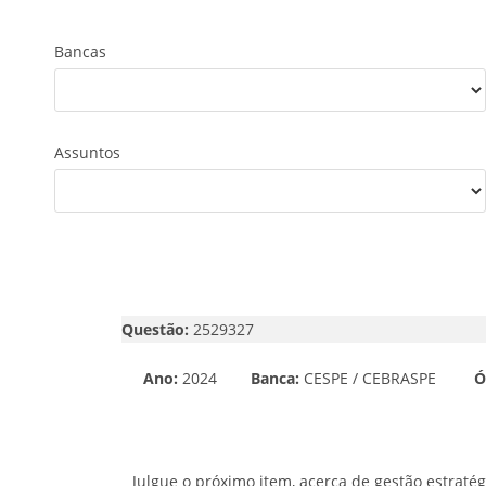
Bancas
Assuntos
Questão:
2529327
Ano:
2024
Banca:
CESPE / CEBRASPE
Ó
Julgue o próximo item, acerca de gestão estrat