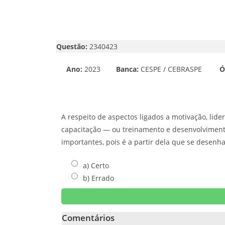
Questão:
2340423
Ano:
2023
Banca:
CESPE / CEBRASPE
Ó
A respeito de aspectos ligados a motivação, li
capacitação — ou treinamento e desenvolviment
importantes, pois é a partir dela que se desenh
a) Certo
b) Errado
Comentários