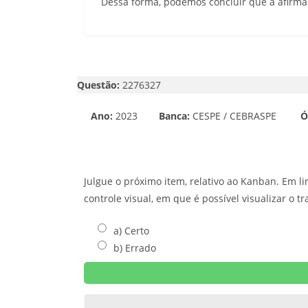
Dessa forma, podemos concluir que a afirmaç
Questão:
2276327
Ano:
2023
Banca:
CESPE / CEBRASPE
Ó
Julgue o próximo item, relativo ao Kanban. Em 
controle visual, em que é possível visualizar o 
a) Certo
b) Errado