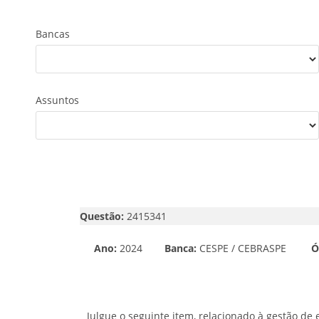
Bancas
Assuntos
Questão:
2415341
Ano:
2024
Banca:
CESPE / CEBRASPE
Ó
Julgue o seguinte item, relacionado à gestão de 