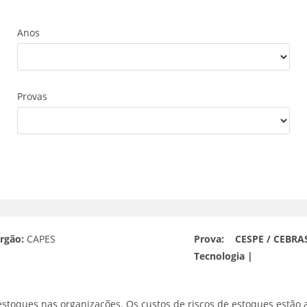
Anos
Provas
rgão:
CAPES
Prova:
CESPE / CEBRAS
Tecnologia |
estoques nas organizações. Os custos de riscos de estoques estão a