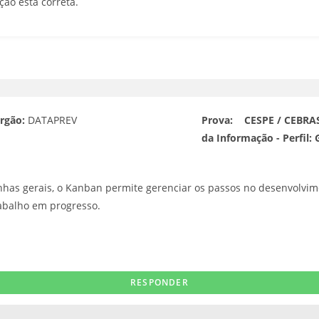
ão está correta.
rgão:
DATAPREV
Prova:
CESPE / CEBRAS
da Informação - Perfil: 
linhas gerais, o Kanban permite gerenciar os passos no desenvolv
trabalho em progresso.