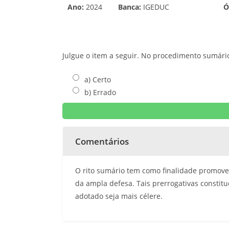
Ano:
2024
Banca:
IGEDUC
Ó
Julgue o item a seguir. No procedimento sumário
a) Certo
b) Errado
Comentários
O rito sumário tem como finalidade promover 
da ampla defesa. Tais prerrogativas consti
adotado seja mais célere.