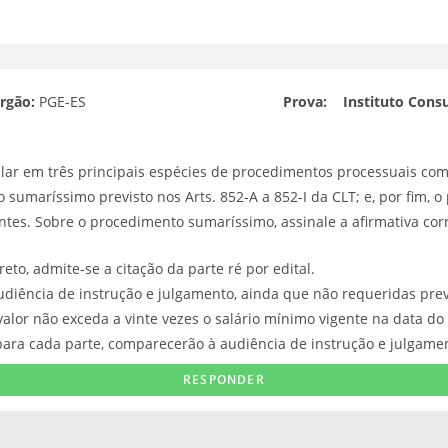
rgão:
PGE-ES
Prova:
Instituto Consu
falar em três principais espécies de procedimentos processuais co
o sumaríssimo previsto nos Arts. 852-A a 852-I da CLT; e, por fim,
uintes. Sobre o procedimento sumaríssimo, assinale a afirmativa cor
eto, admite-se a citação da parte ré por edital.
udiência de instrução e julgamento, ainda que não requeridas pre
o valor não exceda a vinte vezes o salário mínimo vigente na data d
 para cada parte, comparecerão à audiência de instrução e julgam