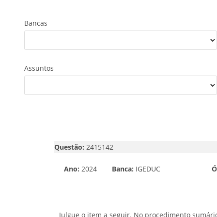
Bancas
Assuntos
Questão:
2415142
Ano:
2024
Banca:
IGEDUC
Ó
Julgue o item a seguir. No procedimento sumário