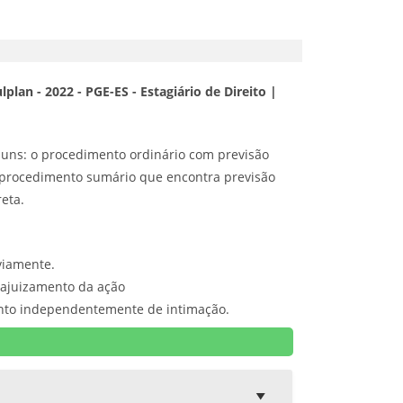
lplan - 2022 - PGE-ES - Estagiário de Direito |
muns: o procedimento ordinário com previsão
 o procedimento sumário que encontra previsão
reta.
viamente.
o ajuizamento da ação
ento independentemente de intimação.