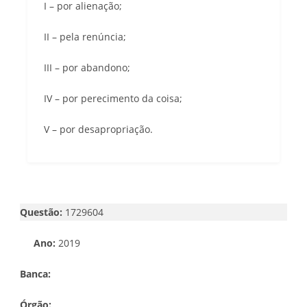
I – por alienação;
II – pela renúncia;
III – por abandono;
IV – por perecimento da coisa;
V – por desapropriação.
Questão:
1729604
Ano:
2019
Banca:
Órgão: