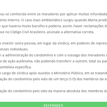
nou-se conhecida entre os moradores por aplicar multas infundada
to Interno. O caso mais emblemático surgiu quando Marta proibi
de que haveria muito barulho e poderia, assim, haver reclamaçõe
no Código Civil brasileiro, assinale a alternativa correta.
a investir outra pessoa, em lugar da síndica, em poderes de repre
esses individuais.
 a administração do condomínio e com o sossego dos moradores d
o de ação autônoma, não podendo transferir a outrem, total ou pa
embleia específica.
 cargo de síndica após ouvidos o Ministério Público, em se tratand
ração do condomínio pelo voto de um terço (1/3) dos membros da as
ração do condomínio pelo voto da maioria absoluta dos membros da