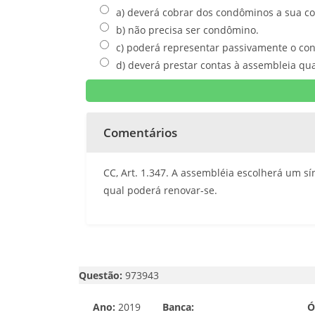
a) deverá cobrar dos condôminos a sua co
b) não precisa ser condômino.
c) poderá representar passivamente o con
d) deverá prestar contas à assembleia qua
Comentários
CC, Art. 1.347. A assembléia escolherá um s
qual poderá renovar-se.
Questão:
973943
Ano:
2019
Banca:
Ó