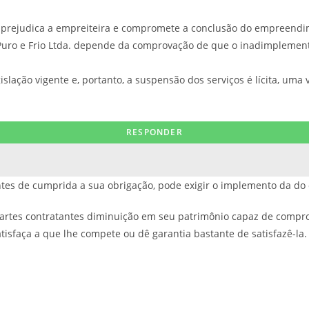
is prejudica a empreiteira e compromete a conclusão do empreendi
r Puro e Frio Ltda. depende da comprovação de que o inadimplement
gislação vigente e, portanto, a suspensão dos serviços é lícita, u
antes de cumprida a sua obrigação, pode exigir o implemento da do 
s partes contratantes diminuição em seu patrimônio capaz de compr
tisfaça a que lhe compete ou dê garantia bastante de satisfazê-la.