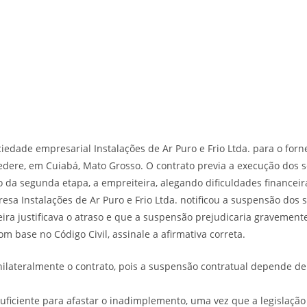
ciedade empresarial Instalações de Ar Puro e Frio Ltda. para o fo
dere, em Cuiabá, Mato Grosso. O contrato previa a execução dos s
ão da segunda etapa, a empreiteira, alegando dificuldades finance
a Instalações de Ar Puro e Frio Ltda. notificou a suspensão dos s
eira justificava o atraso e que a suspensão prejudicaria gravemen
om base no Código Civil, assinale a afirmativa correta.
nilateralmente o contrato, pois a suspensão contratual depende de 
 suficiente para afastar o inadimplemento, uma vez que a legislação