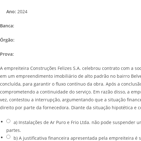
Ano:
2024
Banca:
Órgão:
Prova:
A empreiteira Construções Felizes S.A. celebrou contrato com a so
em um empreendimento imobiliário de alto padrão no bairro Belve
concluída, para garantir o fluxo contínuo da obra. Após a conclus
comprometendo a continuidade do serviço. Em razão disso, a empres
vez, contestou a interrupção, argumentando que a situação financ
direito por parte da fornecedora. Diante da situação hipotética e c
a) Instalações de Ar Puro e Frio Ltda. não pode suspender u
partes.
b) A justificativa financeira apresentada pela empreiteira é