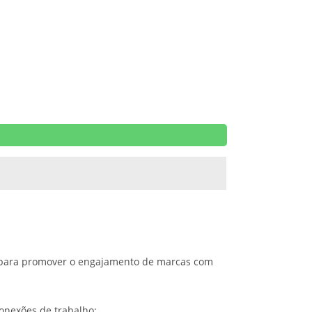
az para promover o engajamento de marcas com
onexões de trabalho;