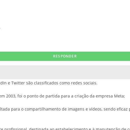
.
dIn e Twitter são classificados como redes sociais.
m 2003, foi o ponto de partida para a criação da empresa Meta;
voltada para o compartilhamento de imagens e vídeos, sendo efic
te profissional, destinada ao estabelecimento e à manutenção de c