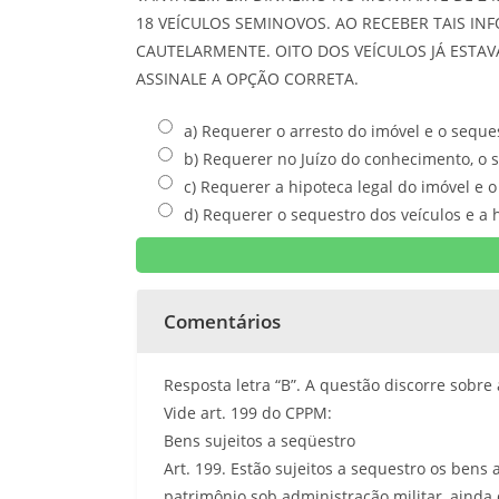
18 VEÍCULOS SEMINOVOS. AO RECEBER TAIS IN
CAUTELARMENTE. OITO DOS VEÍCULOS JÁ ESTA
ASSINALE A OPÇÃO CORRETA.
a) Requerer o arresto do imóvel e o seques
b) Requerer no Juízo do conhecimento, o s
c) Requerer a hipoteca legal do imóvel e 
d) Requerer o sequestro dos veículos e a h
Comentários
Resposta letra “B”. A questão discorre sobr
Vide art. 199 do CPPM:
Bens sujeitos a seqüestro
Art. 199. Estão sujeitos a sequestro os ben
patrimônio sob administração militar, ainda