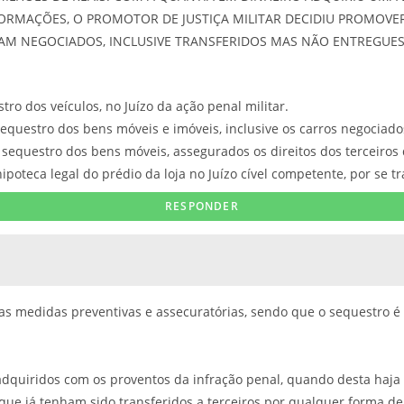
FORMAÇÕES, O PROMOTOR DE JUSTIÇA MILITAR DECIDIU PROMOVE
VAM NEGOCIADOS, INCLUSIVE TRANSFERIDOS MAS NÃO ENTREGUES.
tro dos veículos, no Juízo da ação penal militar.
equestro dos bens móveis e imóveis, inclusive os carros negociado
o sequestro dos bens móveis, assegurados os direitos dos terceiros
ipoteca legal do prédio da loja no Juízo cível competente, por se tr
e as medidas preventivas e assecuratórias, sendo que o sequestro é
s adquiridos com os proventos da infração penal, quando desta haja
 que já tenham sido transferidos a terceiros por qualquer forma d