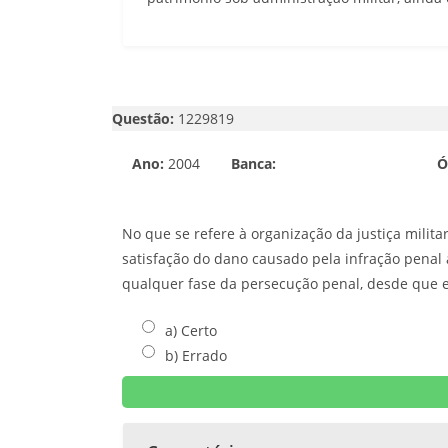
Questão:
1229819
Ano:
2004
Banca:
Ó
No que se refere à organização da justiça milit
satisfação do dano causado pela infração penal a
qualquer fase da persecução penal, desde que ex
a) Certo
b) Errado