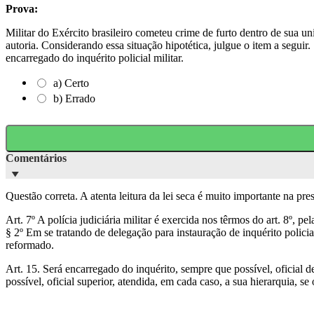
Prova:
Militar do Exército brasileiro cometeu crime de furto dentro de sua un
autoria. Considerando essa situação hipotética, julgue o item a seguir
encarregado do inquérito policial militar.
a) Certo
b) Errado
Comentários
Questão correta. A atenta leitura da lei seca é muito importante na pre
Art. 7º A polícia judiciária militar é exercida nos têrmos do art. 8º, p
§ 2º Em se tratando de delegação para instauração de inquérito policial
reformado.
Art. 15. Será encarregado do inquérito, sempre que possível, oficial d
possível, oficial superior, atendida, em cada caso, a sua hierarquia, se 