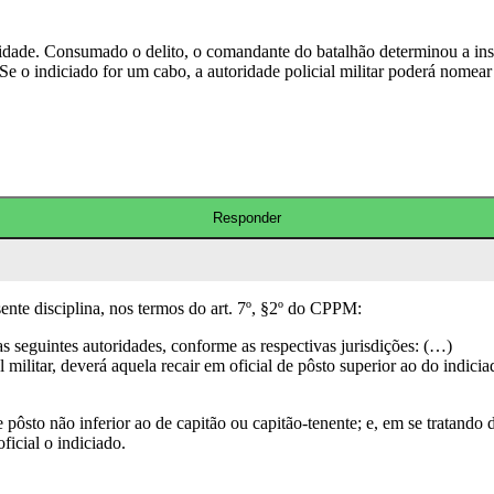
idade. Consumado o delito, o comandante do batalhão determinou a instau
. Se o indiciado for um cabo, a autoridade policial militar poderá nomea
sente disciplina, nos termos do art. 7º, §2º do CPPM:
elas seguintes autoridades, conforme as respectivas jurisdições: (…)
 militar, deverá aquela recair em oficial de pôsto superior ao do indicia
e pôsto não inferior ao de capitão ou capitão-tenente; e, em se tratando
oficial o indiciado.