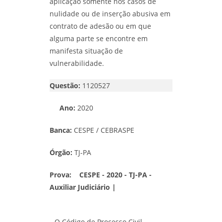
aplicação somente nos casos de
nulidade ou de inserção abusiva em
contrato de adesão ou em que
alguma parte se encontre em
manifesta situação de
vulnerabilidade.
Questão:
1120527
Ano:
2020
Banca:
CESPE / CEBRASPE
Órgão:
TJ-PA
Prova:
CESPE - 2020 - TJ-PA -
Auxiliar Judiciário |
O Código de Processo Civil