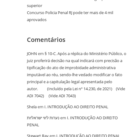
superior
Concurso Policia Penal RJ pode ter mais de 4 mil
aprovados
Comentários
JOHN
em
§ 10-C. Após a réplica do Ministério Público, o
juiz proferirá decisão na qual indicará com precisão a
tipificação do ato de improbidade administrativa
imputável ao réu, sendo-lhe vedado modificar o fato
principal e a capitulação legal apresentada pelo
autor. (Incluído pela Lei nº 14.230, de 2021) (Vide
ADI 7042) (Vide ADI 7043)
Shela
em
I. INTRODUÇÃO AO DIREITO PENAL
נערות ליווי ישראליות
em
I. INTRODUÇÃO AO DIREITO
PENAL
Stewart Ray
em
I. INTRODUÇÃO AO DIREITO PENAL