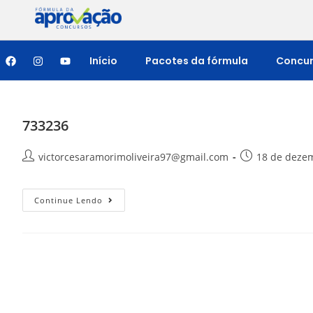
Início
Pacotes da fórmula
Concu
733236
victorcesaramorimoliveira97@gmail.com
18 de deze
Continue Lendo