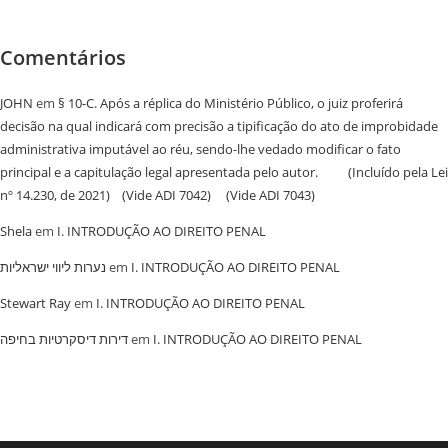
Comentários
JOHN
em
§ 10-C. Após a réplica do Ministério Público, o juiz proferirá
decisão na qual indicará com precisão a tipificação do ato de improbidade
administrativa imputável ao réu, sendo-lhe vedado modificar o fato
principal e a capitulação legal apresentada pelo autor. (Incluído pela Lei
nº 14.230, de 2021) (Vide ADI 7042) (Vide ADI 7043)
Shela
em
I. INTRODUÇÃO AO DIREITO PENAL
נערות ליווי ישראליות
em
I. INTRODUÇÃO AO DIREITO PENAL
Stewart Ray
em
I. INTRODUÇÃO AO DIREITO PENAL
‏דירות דיסקרטיות בחיפה
em
I. INTRODUÇÃO AO DIREITO PENAL