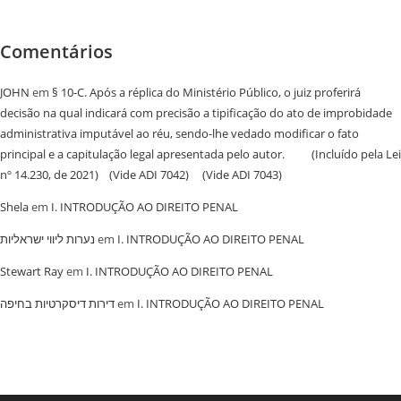
Comentários
JOHN
em
§ 10-C. Após a réplica do Ministério Público, o juiz proferirá
decisão na qual indicará com precisão a tipificação do ato de improbidade
administrativa imputável ao réu, sendo-lhe vedado modificar o fato
principal e a capitulação legal apresentada pelo autor. (Incluído pela Lei
nº 14.230, de 2021) (Vide ADI 7042) (Vide ADI 7043)
Shela
em
I. INTRODUÇÃO AO DIREITO PENAL
נערות ליווי ישראליות
em
I. INTRODUÇÃO AO DIREITO PENAL
Stewart Ray
em
I. INTRODUÇÃO AO DIREITO PENAL
‏דירות דיסקרטיות בחיפה
em
I. INTRODUÇÃO AO DIREITO PENAL