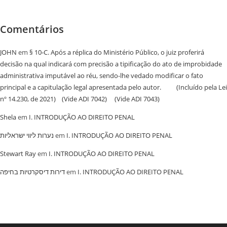
Comentários
JOHN
em
§ 10-C. Após a réplica do Ministério Público, o juiz proferirá
decisão na qual indicará com precisão a tipificação do ato de improbidade
administrativa imputável ao réu, sendo-lhe vedado modificar o fato
principal e a capitulação legal apresentada pelo autor. (Incluído pela Lei
nº 14.230, de 2021) (Vide ADI 7042) (Vide ADI 7043)
Shela
em
I. INTRODUÇÃO AO DIREITO PENAL
נערות ליווי ישראליות
em
I. INTRODUÇÃO AO DIREITO PENAL
Stewart Ray
em
I. INTRODUÇÃO AO DIREITO PENAL
‏דירות דיסקרטיות בחיפה
em
I. INTRODUÇÃO AO DIREITO PENAL