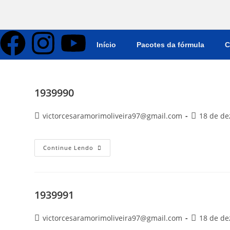
Início
Pacotes da fórmula
C
1939990
victorcesaramorimoliveira97@gmail.com
18 de d
Continue Lendo
1939991
victorcesaramorimoliveira97@gmail.com
18 de d