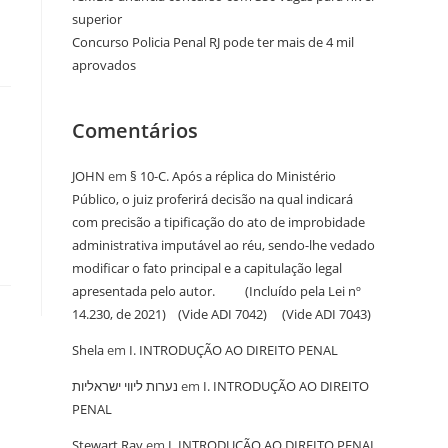
superior
Concurso Policia Penal RJ pode ter mais de 4 mil
aprovados
Comentários
JOHN
em
§ 10-C. Após a réplica do Ministério
Público, o juiz proferirá decisão na qual indicará
com precisão a tipificação do ato de improbidade
administrativa imputável ao réu, sendo-lhe vedado
modificar o fato principal e a capitulação legal
apresentada pelo autor. (Incluído pela Lei nº
14.230, de 2021) (Vide ADI 7042) (Vide ADI 7043)
Shela
em
I. INTRODUÇÃO AO DIREITO PENAL
נערות ליווי ישראליות
em
I. INTRODUÇÃO AO DIREITO
PENAL
Stewart Ray
em
I. INTRODUÇÃO AO DIREITO PENAL