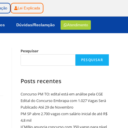
ação
Lei Explicada
gos
Dúvidas/Reclamção
Atendimento
Pesquisar
PESQUISAR
Posts recentes
Concurso PM TO: edital está em análise pela CGE
Edital do Concurso Embrapa com 1.027 Vagas Será
Publicado Até 29 de Novembro
PM SP abre 2.700 vagas com salário inicial de até R$
4,8 mil
ICMBio anuncia concurso com 350 vagas para nível