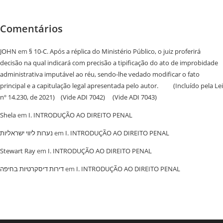
Comentários
JOHN
em
§ 10-C. Após a réplica do Ministério Público, o juiz proferirá
decisão na qual indicará com precisão a tipificação do ato de improbidade
administrativa imputável ao réu, sendo-lhe vedado modificar o fato
principal e a capitulação legal apresentada pelo autor. (Incluído pela Lei
nº 14.230, de 2021) (Vide ADI 7042) (Vide ADI 7043)
Shela
em
I. INTRODUÇÃO AO DIREITO PENAL
נערות ליווי ישראליות
em
I. INTRODUÇÃO AO DIREITO PENAL
Stewart Ray
em
I. INTRODUÇÃO AO DIREITO PENAL
‏דירות דיסקרטיות בחיפה
em
I. INTRODUÇÃO AO DIREITO PENAL