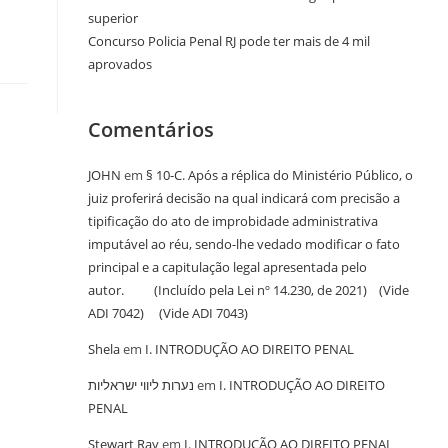
superior
Concurso Policia Penal RJ pode ter mais de 4 mil
aprovados
Comentários
JOHN
em
§ 10-C. Após a réplica do Ministério Público, o
juiz proferirá decisão na qual indicará com precisão a
tipificação do ato de improbidade administrativa
imputável ao réu, sendo-lhe vedado modificar o fato
principal e a capitulação legal apresentada pelo
autor. (Incluído pela Lei nº 14.230, de 2021) (Vide
ADI 7042) (Vide ADI 7043)
Shela
em
I. INTRODUÇÃO AO DIREITO PENAL
נערות ליווי ישראליות
em
I. INTRODUÇÃO AO DIREITO
PENAL
Stewart Ray
em
I. INTRODUÇÃO AO DIREITO PENAL