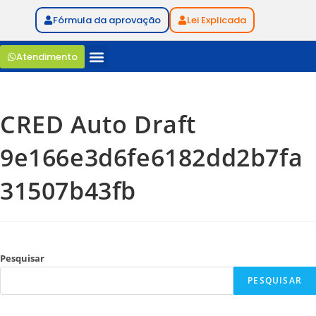
Fórmula da aprovação
Lei Explicada
Atendimento
CRED Auto Draft
9e166e3d6fe6182dd2b7fa
31507b43fb
Pesquisar
PESQUISAR