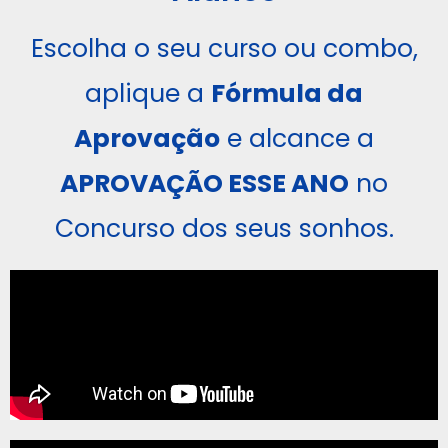
Escolha o seu curso ou combo,
aplique a
Fórmula da
Aprovação
e alcance a
APROVAÇÃO ESSE ANO
no
Concurso dos seus sonhos.