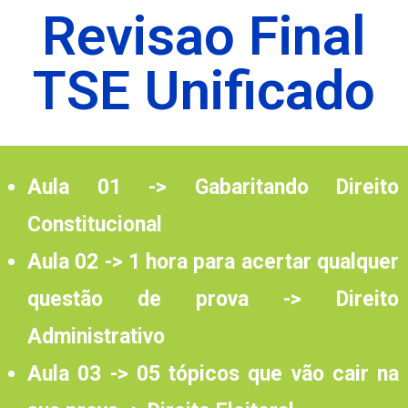
Revisao Final
TSE Unificado
Aula 01 -> Gabaritando Direito
Constitucional
Aula 02 -> 1 hora para acertar qualquer
questão de prova -> Direito
Administrativo
Aula 03 -> 05 tópicos que vão cair na