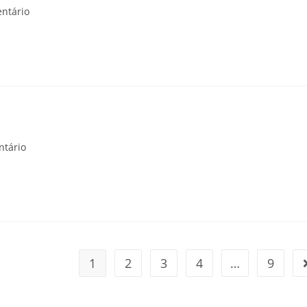
ntário
ntário
1
2
3
4
…
9