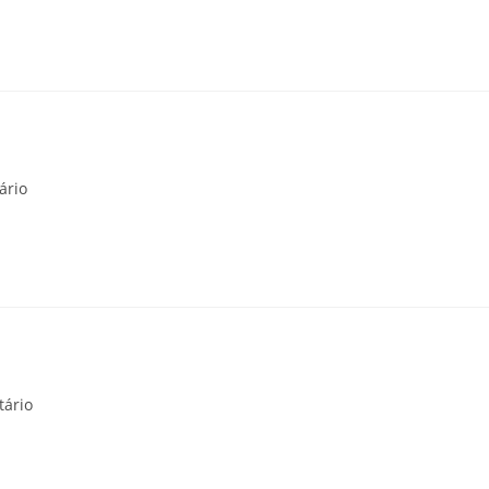
ário
ário