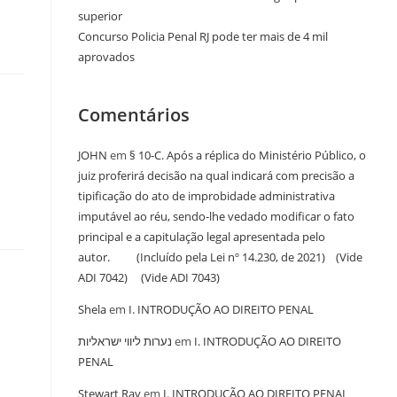
superior
Concurso Policia Penal RJ pode ter mais de 4 mil
aprovados
Comentários
JOHN
em
§ 10-C. Após a réplica do Ministério Público, o
juiz proferirá decisão na qual indicará com precisão a
tipificação do ato de improbidade administrativa
imputável ao réu, sendo-lhe vedado modificar o fato
principal e a capitulação legal apresentada pelo
autor. (Incluído pela Lei nº 14.230, de 2021) (Vide
ADI 7042) (Vide ADI 7043)
Shela
em
I. INTRODUÇÃO AO DIREITO PENAL
נערות ליווי ישראליות
em
I. INTRODUÇÃO AO DIREITO
PENAL
Stewart Ray
em
I. INTRODUÇÃO AO DIREITO PENAL