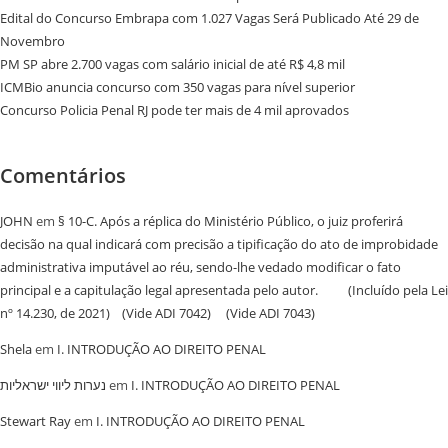
Edital do Concurso Embrapa com 1.027 Vagas Será Publicado Até 29 de
Novembro
PM SP abre 2.700 vagas com salário inicial de até R$ 4,8 mil
ICMBio anuncia concurso com 350 vagas para nível superior
Concurso Policia Penal RJ pode ter mais de 4 mil aprovados
Comentários
JOHN
em
§ 10-C. Após a réplica do Ministério Público, o juiz proferirá
decisão na qual indicará com precisão a tipificação do ato de improbidade
administrativa imputável ao réu, sendo-lhe vedado modificar o fato
principal e a capitulação legal apresentada pelo autor. (Incluído pela Lei
nº 14.230, de 2021) (Vide ADI 7042) (Vide ADI 7043)
Shela
em
I. INTRODUÇÃO AO DIREITO PENAL
נערות ליווי ישראליות
em
I. INTRODUÇÃO AO DIREITO PENAL
Stewart Ray
em
I. INTRODUÇÃO AO DIREITO PENAL