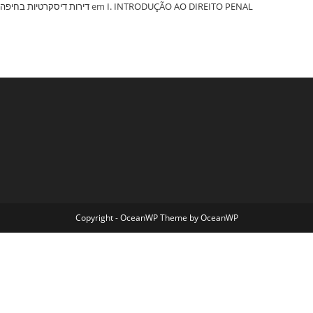
‏דירות דיסקרטיות בחיפה
em
I. INTRODUÇÃO AO DIREITO PENAL
Copyright - OceanWP Theme by OceanWP