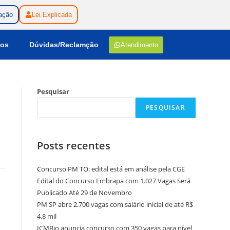
ação
Lei Explicada
gos
Dúvidas/Reclamção
Atendimento
Pesquisar
PESQUISAR
Posts recentes
Concurso PM TO: edital está em análise pela CGE
Edital do Concurso Embrapa com 1.027 Vagas Será
Publicado Até 29 de Novembro
PM SP abre 2.700 vagas com salário inicial de até R$
4,8 mil
ICMBio anuncia concurso com 350 vagas para nível