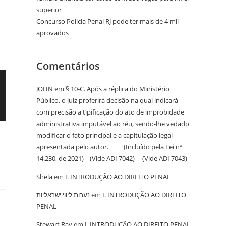
superior
Concurso Policia Penal RJ pode ter mais de 4 mil
aprovados
Comentários
JOHN
em
§ 10-C. Após a réplica do Ministério
Público, o juiz proferirá decisão na qual indicará
com precisão a tipificação do ato de improbidade
administrativa imputável ao réu, sendo-lhe vedado
modificar o fato principal e a capitulação legal
apresentada pelo autor. (Incluído pela Lei nº
14.230, de 2021) (Vide ADI 7042) (Vide ADI 7043)
Shela
em
I. INTRODUÇÃO AO DIREITO PENAL
נערות ליווי ישראליות
em
I. INTRODUÇÃO AO DIREITO
PENAL
Stewart Ray
em
I. INTRODUÇÃO AO DIREITO PENAL