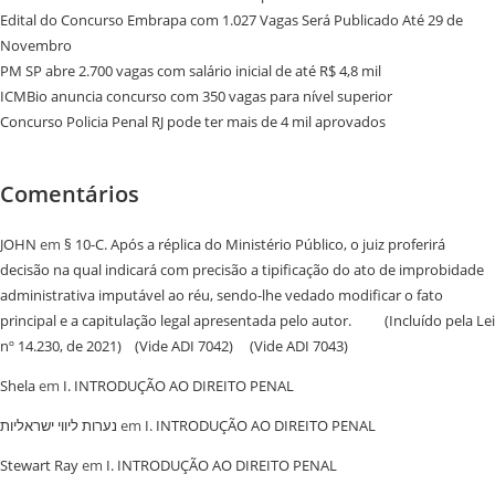
Edital do Concurso Embrapa com 1.027 Vagas Será Publicado Até 29 de
Novembro
PM SP abre 2.700 vagas com salário inicial de até R$ 4,8 mil
ICMBio anuncia concurso com 350 vagas para nível superior
Concurso Policia Penal RJ pode ter mais de 4 mil aprovados
Comentários
JOHN
em
§ 10-C. Após a réplica do Ministério Público, o juiz proferirá
decisão na qual indicará com precisão a tipificação do ato de improbidade
administrativa imputável ao réu, sendo-lhe vedado modificar o fato
principal e a capitulação legal apresentada pelo autor. (Incluído pela Lei
nº 14.230, de 2021) (Vide ADI 7042) (Vide ADI 7043)
Shela
em
I. INTRODUÇÃO AO DIREITO PENAL
נערות ליווי ישראליות
em
I. INTRODUÇÃO AO DIREITO PENAL
Stewart Ray
em
I. INTRODUÇÃO AO DIREITO PENAL