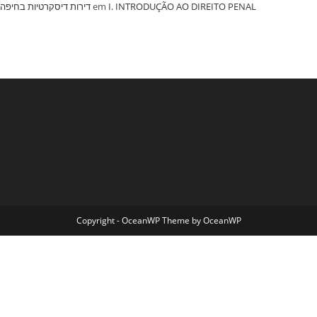
‏דירות דיסקרטיות בחיפה
em
I. INTRODUÇÃO AO DIREITO PENAL
Copyright - OceanWP Theme by OceanWP