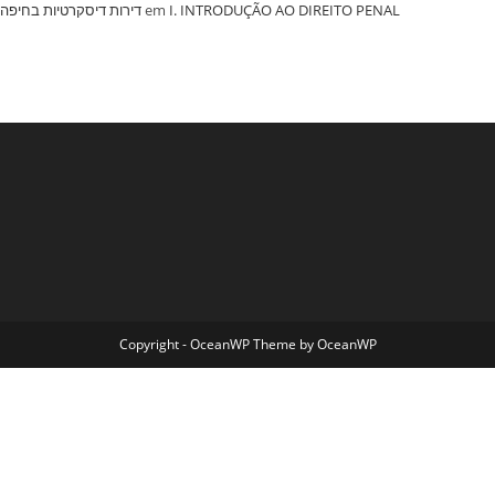
‏דירות דיסקרטיות בחיפה
em
I. INTRODUÇÃO AO DIREITO PENAL
Copyright - OceanWP Theme by OceanWP