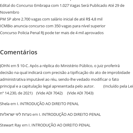
Edital do Concurso Embrapa com 1.027 Vagas Será Publicado Até 29 de
Novembro
PM SP abre 2.700 vagas com salário inicial de até R$ 4,8 mil
ICMBio anuncia concurso com 350 vagas para nível superior
Concurso Policia Penal RJ pode ter mais de 4 mil aprovados
Comentários
JOHN
em
§ 10-C. Após a réplica do Ministério Público, o juiz proferirá
decisão na qual indicará com precisão a tipificação do ato de improbidade
administrativa imputável ao réu, sendo-lhe vedado modificar o fato
principal e a capitulação legal apresentada pelo autor. (Incluído pela Lei
nº 14.230, de 2021) (Vide ADI 7042) (Vide ADI 7043)
Shela
em
I. INTRODUÇÃO AO DIREITO PENAL
נערות ליווי ישראליות
em
I. INTRODUÇÃO AO DIREITO PENAL
Stewart Ray
em
I. INTRODUÇÃO AO DIREITO PENAL