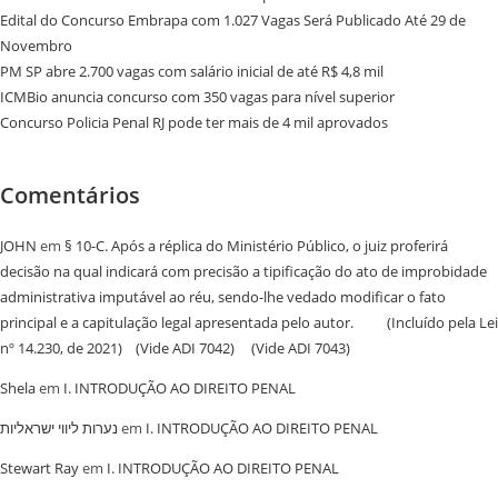
Edital do Concurso Embrapa com 1.027 Vagas Será Publicado Até 29 de
Novembro
PM SP abre 2.700 vagas com salário inicial de até R$ 4,8 mil
ICMBio anuncia concurso com 350 vagas para nível superior
Concurso Policia Penal RJ pode ter mais de 4 mil aprovados
Comentários
JOHN
em
§ 10-C. Após a réplica do Ministério Público, o juiz proferirá
decisão na qual indicará com precisão a tipificação do ato de improbidade
administrativa imputável ao réu, sendo-lhe vedado modificar o fato
principal e a capitulação legal apresentada pelo autor. (Incluído pela Lei
nº 14.230, de 2021) (Vide ADI 7042) (Vide ADI 7043)
Shela
em
I. INTRODUÇÃO AO DIREITO PENAL
נערות ליווי ישראליות
em
I. INTRODUÇÃO AO DIREITO PENAL
Stewart Ray
em
I. INTRODUÇÃO AO DIREITO PENAL