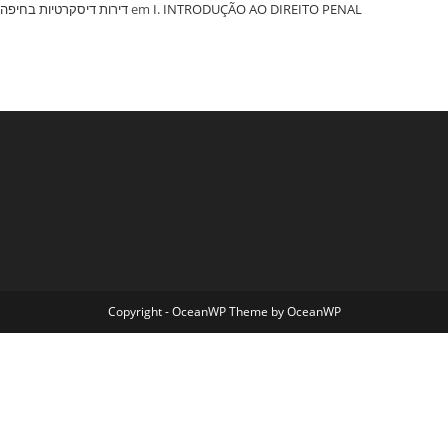
‏דירות דיסקרטיות בחיפה
em
I. INTRODUÇÃO AO DIREITO PENAL
Copyright - OceanWP Theme by OceanWP