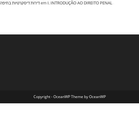
‏דירות דיסקרטיות בחיפה
em
I. INTRODUÇÃO AO DIREITO PENAL
Copyright - OceanWP Theme by OceanWP