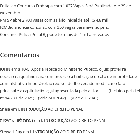
Edital do Concurso Embrapa com 1.027 Vagas Será Publicado Até 29 de
Novembro
PM SP abre 2.700 vagas com salário inicial de até R$ 4,8 mil
ICMBio anuncia concurso com 350 vagas para nível superior
Concurso Policia Penal RJ pode ter mais de 4 mil aprovados
Comentários
JOHN
em
§ 10-C. Após a réplica do Ministério Público, o juiz proferirá
decisão na qual indicará com precisão a tipificação do ato de improbidade
administrativa imputável ao réu, sendo-lhe vedado modificar o fato
principal e a capitulação legal apresentada pelo autor. (Incluído pela Lei
nº 14.230, de 2021) (Vide ADI 7042) (Vide ADI 7043)
Shela
em
I. INTRODUÇÃO AO DIREITO PENAL
נערות ליווי ישראליות
em
I. INTRODUÇÃO AO DIREITO PENAL
Stewart Ray
em
I. INTRODUÇÃO AO DIREITO PENAL