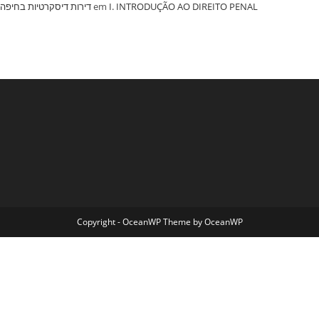
‏דירות דיסקרטיות בחיפה
em
I. INTRODUÇÃO AO DIREITO PENAL
Copyright - OceanWP Theme by OceanWP