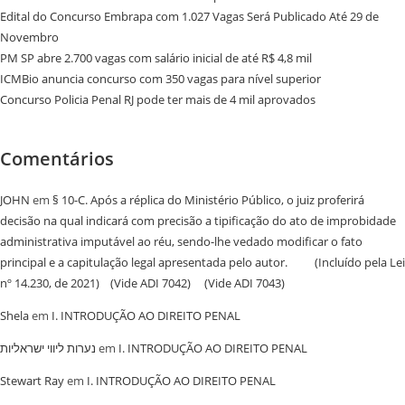
Edital do Concurso Embrapa com 1.027 Vagas Será Publicado Até 29 de
Novembro
PM SP abre 2.700 vagas com salário inicial de até R$ 4,8 mil
ICMBio anuncia concurso com 350 vagas para nível superior
Concurso Policia Penal RJ pode ter mais de 4 mil aprovados
Comentários
JOHN
em
§ 10-C. Após a réplica do Ministério Público, o juiz proferirá
decisão na qual indicará com precisão a tipificação do ato de improbidade
administrativa imputável ao réu, sendo-lhe vedado modificar o fato
principal e a capitulação legal apresentada pelo autor. (Incluído pela Lei
nº 14.230, de 2021) (Vide ADI 7042) (Vide ADI 7043)
Shela
em
I. INTRODUÇÃO AO DIREITO PENAL
נערות ליווי ישראליות
em
I. INTRODUÇÃO AO DIREITO PENAL
Stewart Ray
em
I. INTRODUÇÃO AO DIREITO PENAL