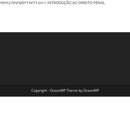
‏דירות דיסקרטיות בחיפה
em
I. INTRODUÇÃO AO DIREITO PENAL
Copyright - OceanWP Theme by OceanWP