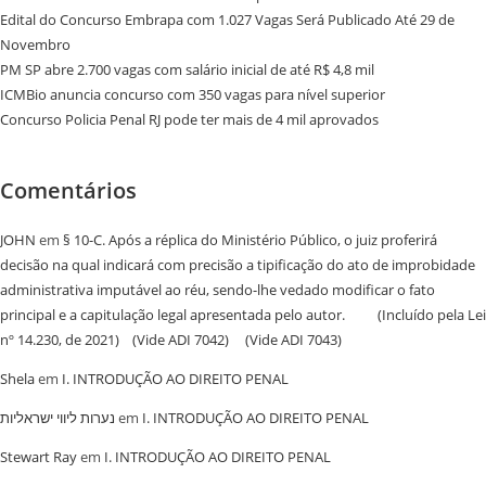
Edital do Concurso Embrapa com 1.027 Vagas Será Publicado Até 29 de
Novembro
PM SP abre 2.700 vagas com salário inicial de até R$ 4,8 mil
ICMBio anuncia concurso com 350 vagas para nível superior
Concurso Policia Penal RJ pode ter mais de 4 mil aprovados
Comentários
JOHN
em
§ 10-C. Após a réplica do Ministério Público, o juiz proferirá
decisão na qual indicará com precisão a tipificação do ato de improbidade
administrativa imputável ao réu, sendo-lhe vedado modificar o fato
principal e a capitulação legal apresentada pelo autor. (Incluído pela Lei
nº 14.230, de 2021) (Vide ADI 7042) (Vide ADI 7043)
Shela
em
I. INTRODUÇÃO AO DIREITO PENAL
נערות ליווי ישראליות
em
I. INTRODUÇÃO AO DIREITO PENAL
Stewart Ray
em
I. INTRODUÇÃO AO DIREITO PENAL