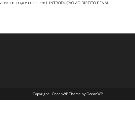
‏דירות דיסקרטיות בחיפה
em
I. INTRODUÇÃO AO DIREITO PENAL
Copyright - OceanWP Theme by OceanWP