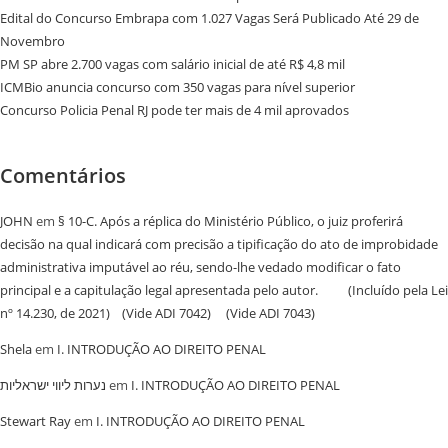
Edital do Concurso Embrapa com 1.027 Vagas Será Publicado Até 29 de
Novembro
PM SP abre 2.700 vagas com salário inicial de até R$ 4,8 mil
ICMBio anuncia concurso com 350 vagas para nível superior
Concurso Policia Penal RJ pode ter mais de 4 mil aprovados
Comentários
JOHN
em
§ 10-C. Após a réplica do Ministério Público, o juiz proferirá
decisão na qual indicará com precisão a tipificação do ato de improbidade
administrativa imputável ao réu, sendo-lhe vedado modificar o fato
principal e a capitulação legal apresentada pelo autor. (Incluído pela Lei
nº 14.230, de 2021) (Vide ADI 7042) (Vide ADI 7043)
Shela
em
I. INTRODUÇÃO AO DIREITO PENAL
נערות ליווי ישראליות
em
I. INTRODUÇÃO AO DIREITO PENAL
Stewart Ray
em
I. INTRODUÇÃO AO DIREITO PENAL