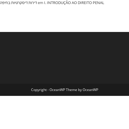
‏דירות דיסקרטיות בחיפה
em
I. INTRODUÇÃO AO DIREITO PENAL
Copyright - OceanWP Theme by OceanWP