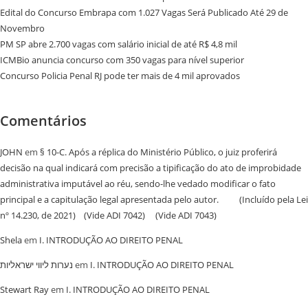
Edital do Concurso Embrapa com 1.027 Vagas Será Publicado Até 29 de
Novembro
PM SP abre 2.700 vagas com salário inicial de até R$ 4,8 mil
ICMBio anuncia concurso com 350 vagas para nível superior
Concurso Policia Penal RJ pode ter mais de 4 mil aprovados
Comentários
JOHN
em
§ 10-C. Após a réplica do Ministério Público, o juiz proferirá
decisão na qual indicará com precisão a tipificação do ato de improbidade
administrativa imputável ao réu, sendo-lhe vedado modificar o fato
principal e a capitulação legal apresentada pelo autor. (Incluído pela Lei
nº 14.230, de 2021) (Vide ADI 7042) (Vide ADI 7043)
Shela
em
I. INTRODUÇÃO AO DIREITO PENAL
נערות ליווי ישראליות
em
I. INTRODUÇÃO AO DIREITO PENAL
Stewart Ray
em
I. INTRODUÇÃO AO DIREITO PENAL