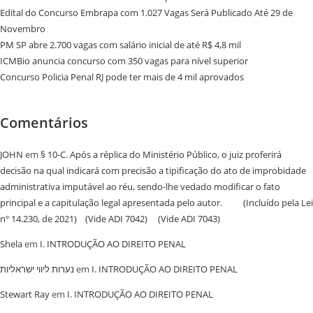
Edital do Concurso Embrapa com 1.027 Vagas Será Publicado Até 29 de
Novembro
PM SP abre 2.700 vagas com salário inicial de até R$ 4,8 mil
ICMBio anuncia concurso com 350 vagas para nível superior
Concurso Policia Penal RJ pode ter mais de 4 mil aprovados
Comentários
JOHN
em
§ 10-C. Após a réplica do Ministério Público, o juiz proferirá
decisão na qual indicará com precisão a tipificação do ato de improbidade
administrativa imputável ao réu, sendo-lhe vedado modificar o fato
principal e a capitulação legal apresentada pelo autor. (Incluído pela Lei
nº 14.230, de 2021) (Vide ADI 7042) (Vide ADI 7043)
Shela
em
I. INTRODUÇÃO AO DIREITO PENAL
נערות ליווי ישראליות
em
I. INTRODUÇÃO AO DIREITO PENAL
Stewart Ray
em
I. INTRODUÇÃO AO DIREITO PENAL