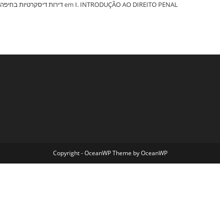
‏דירות דיסקרטיות בחיפה
em
I. INTRODUÇÃO AO DIREITO PENAL
Copyright - OceanWP Theme by OceanWP