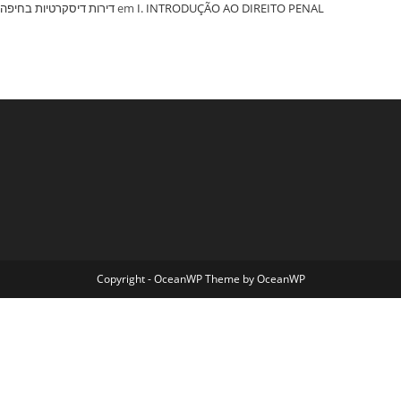
‏דירות דיסקרטיות בחיפה
em
I. INTRODUÇÃO AO DIREITO PENAL
Copyright - OceanWP Theme by OceanWP