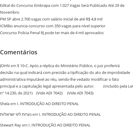
Edital do Concurso Embrapa com 1.027 Vagas Será Publicado Até 29 de
Novembro
PM SP abre 2.700 vagas com salário inicial de até R$ 4,8 mil
ICMBio anuncia concurso com 350 vagas para nível superior
Concurso Policia Penal RJ pode ter mais de 4 mil aprovados
Comentários
JOHN
em
§ 10-C. Após a réplica do Ministério Público, o juiz proferirá
decisão na qual indicará com precisão a tipificação do ato de improbidade
administrativa imputável ao réu, sendo-lhe vedado modificar o fato
principal e a capitulação legal apresentada pelo autor. (Incluído pela Lei
nº 14.230, de 2021) (Vide ADI 7042) (Vide ADI 7043)
Shela
em
I. INTRODUÇÃO AO DIREITO PENAL
נערות ליווי ישראליות
em
I. INTRODUÇÃO AO DIREITO PENAL
Stewart Ray
em
I. INTRODUÇÃO AO DIREITO PENAL