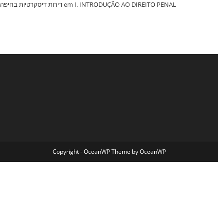
‏דירות דיסקרטיות בחיפה
em
I. INTRODUÇÃO AO DIREITO PENAL
Copyright - OceanWP Theme by OceanWP