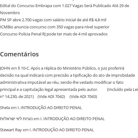
Edital do Concurso Embrapa com 1.027 Vagas Será Publicado Até 29 de
Novembro
PM SP abre 2.700 vagas com salário inicial de até R$ 4,8 mil
ICMBio anuncia concurso com 350 vagas para nível superior
Concurso Policia Penal RJ pode ter mais de 4 mil aprovados
Comentários
JOHN
em
§ 10-C. Após a réplica do Ministério Público, o juiz proferirá
decisão na qual indicará com precisão a tipificação do ato de improbidade
administrativa imputável ao réu, sendo-lhe vedado modificar o fato
principal e a capitulação legal apresentada pelo autor. (Incluído pela Lei
nº 14.230, de 2021) (Vide ADI 7042) (Vide ADI 7043)
Shela
em
I. INTRODUÇÃO AO DIREITO PENAL
נערות ליווי ישראליות
em
I. INTRODUÇÃO AO DIREITO PENAL
Stewart Ray
em
I. INTRODUÇÃO AO DIREITO PENAL