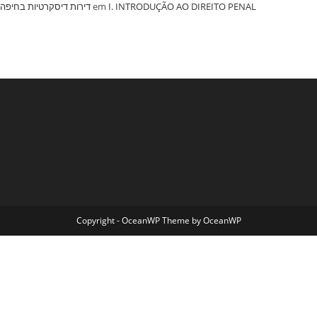
‏דירות דיסקרטיות בחיפה
em
I. INTRODUÇÃO AO DIREITO PENAL
Copyright - OceanWP Theme by OceanWP