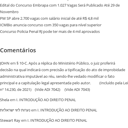
Edital do Concurso Embrapa com 1.027 Vagas Será Publicado Até 29 de
Novembro
PM SP abre 2.700 vagas com salário inicial de até R$ 4,8 mil
ICMBio anuncia concurso com 350 vagas para nível superior
Concurso Policia Penal RJ pode ter mais de 4 mil aprovados
Comentários
JOHN
em
§ 10-C. Após a réplica do Ministério Público, o juiz proferirá
decisão na qual indicará com precisão a tipificação do ato de improbidade
administrativa imputável ao réu, sendo-lhe vedado modificar o fato
principal e a capitulação legal apresentada pelo autor. (Incluído pela Lei
nº 14.230, de 2021) (Vide ADI 7042) (Vide ADI 7043)
Shela
em
I. INTRODUÇÃO AO DIREITO PENAL
נערות ליווי ישראליות
em
I. INTRODUÇÃO AO DIREITO PENAL
Stewart Ray
em
I. INTRODUÇÃO AO DIREITO PENAL