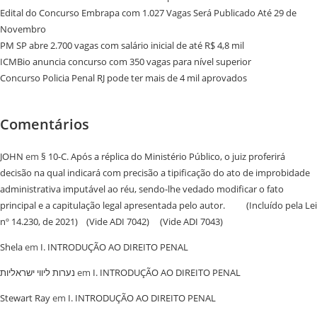
Edital do Concurso Embrapa com 1.027 Vagas Será Publicado Até 29 de
Novembro
PM SP abre 2.700 vagas com salário inicial de até R$ 4,8 mil
ICMBio anuncia concurso com 350 vagas para nível superior
Concurso Policia Penal RJ pode ter mais de 4 mil aprovados
Comentários
JOHN
em
§ 10-C. Após a réplica do Ministério Público, o juiz proferirá
decisão na qual indicará com precisão a tipificação do ato de improbidade
administrativa imputável ao réu, sendo-lhe vedado modificar o fato
principal e a capitulação legal apresentada pelo autor. (Incluído pela Lei
nº 14.230, de 2021) (Vide ADI 7042) (Vide ADI 7043)
Shela
em
I. INTRODUÇÃO AO DIREITO PENAL
נערות ליווי ישראליות
em
I. INTRODUÇÃO AO DIREITO PENAL
Stewart Ray
em
I. INTRODUÇÃO AO DIREITO PENAL