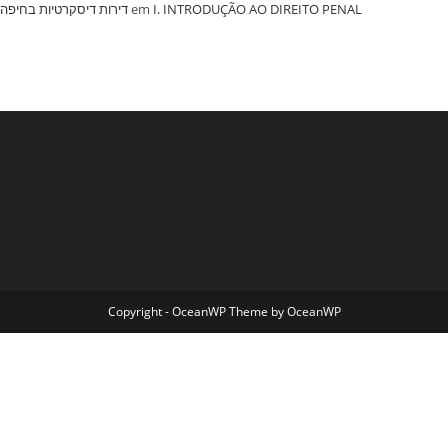
‏דירות דיסקרטיות בחיפה
em
I. INTRODUÇÃO AO DIREITO PENAL
Copyright - OceanWP Theme by OceanWP