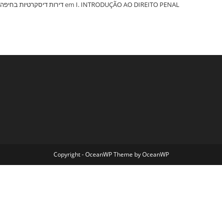
‏דירות דיסקרטיות בחיפה
em
I. INTRODUÇÃO AO DIREITO PENAL
Copyright - OceanWP Theme by OceanWP