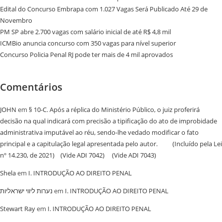
Edital do Concurso Embrapa com 1.027 Vagas Será Publicado Até 29 de
Novembro
PM SP abre 2.700 vagas com salário inicial de até R$ 4,8 mil
ICMBio anuncia concurso com 350 vagas para nível superior
Concurso Policia Penal RJ pode ter mais de 4 mil aprovados
Comentários
JOHN
em
§ 10-C. Após a réplica do Ministério Público, o juiz proferirá
decisão na qual indicará com precisão a tipificação do ato de improbidade
administrativa imputável ao réu, sendo-lhe vedado modificar o fato
principal e a capitulação legal apresentada pelo autor. (Incluído pela Lei
nº 14.230, de 2021) (Vide ADI 7042) (Vide ADI 7043)
Shela
em
I. INTRODUÇÃO AO DIREITO PENAL
נערות ליווי ישראליות
em
I. INTRODUÇÃO AO DIREITO PENAL
Stewart Ray
em
I. INTRODUÇÃO AO DIREITO PENAL