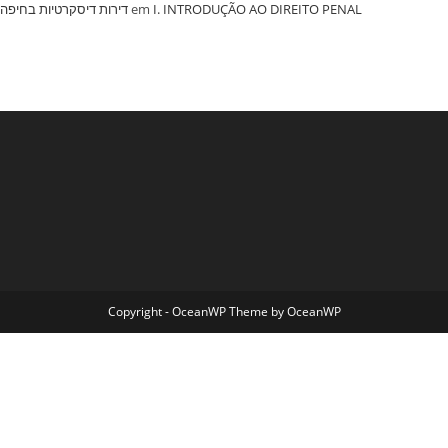
‏דירות דיסקרטיות בחיפה
em
I. INTRODUÇÃO AO DIREITO PENAL
Copyright - OceanWP Theme by OceanWP