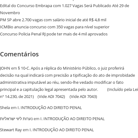
Edital do Concurso Embrapa com 1.027 Vagas Será Publicado Até 29 de
Novembro
PM SP abre 2.700 vagas com salário inicial de até R$ 4,8 mil
ICMBio anuncia concurso com 350 vagas para nível superior
Concurso Policia Penal RJ pode ter mais de 4 mil aprovados
Comentários
JOHN
em
§ 10-C. Após a réplica do Ministério Público, o juiz proferirá
decisão na qual indicará com precisão a tipificação do ato de improbidade
administrativa imputável ao réu, sendo-lhe vedado modificar o fato
principal e a capitulação legal apresentada pelo autor. (Incluído pela Lei
nº 14.230, de 2021) (Vide ADI 7042) (Vide ADI 7043)
Shela
em
I. INTRODUÇÃO AO DIREITO PENAL
נערות ליווי ישראליות
em
I. INTRODUÇÃO AO DIREITO PENAL
Stewart Ray
em
I. INTRODUÇÃO AO DIREITO PENAL