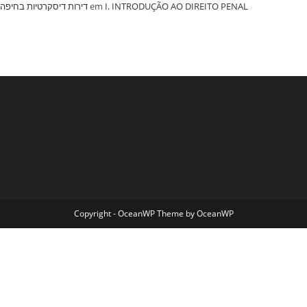
‏דירות דיסקרטיות בחיפה
em
I. INTRODUÇÃO AO DIREITO PENAL
Copyright - OceanWP Theme by OceanWP