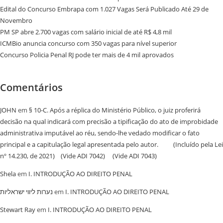
Edital do Concurso Embrapa com 1.027 Vagas Será Publicado Até 29 de
Novembro
PM SP abre 2.700 vagas com salário inicial de até R$ 4,8 mil
ICMBio anuncia concurso com 350 vagas para nível superior
Concurso Policia Penal RJ pode ter mais de 4 mil aprovados
Comentários
JOHN
em
§ 10-C. Após a réplica do Ministério Público, o juiz proferirá
decisão na qual indicará com precisão a tipificação do ato de improbidade
administrativa imputável ao réu, sendo-lhe vedado modificar o fato
principal e a capitulação legal apresentada pelo autor. (Incluído pela Lei
nº 14.230, de 2021) (Vide ADI 7042) (Vide ADI 7043)
Shela
em
I. INTRODUÇÃO AO DIREITO PENAL
נערות ליווי ישראליות
em
I. INTRODUÇÃO AO DIREITO PENAL
Stewart Ray
em
I. INTRODUÇÃO AO DIREITO PENAL