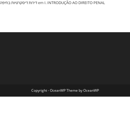
‏דירות דיסקרטיות בחיפה
em
I. INTRODUÇÃO AO DIREITO PENAL
Copyright - OceanWP Theme by OceanWP