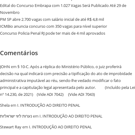
Edital do Concurso Embrapa com 1.027 Vagas Será Publicado Até 29 de
Novembro
PM SP abre 2.700 vagas com salário inicial de até R$ 4,8 mil
ICMBio anuncia concurso com 350 vagas para nível superior
Concurso Policia Penal RJ pode ter mais de 4 mil aprovados
Comentários
JOHN
em
§ 10-C. Após a réplica do Ministério Público, o juiz proferirá
decisão na qual indicará com precisão a tipificação do ato de improbidade
administrativa imputável ao réu, sendo-lhe vedado modificar o fato
principal e a capitulação legal apresentada pelo autor. (Incluído pela Lei
nº 14.230, de 2021) (Vide ADI 7042) (Vide ADI 7043)
Shela
em
I. INTRODUÇÃO AO DIREITO PENAL
נערות ליווי ישראליות
em
I. INTRODUÇÃO AO DIREITO PENAL
Stewart Ray
em
I. INTRODUÇÃO AO DIREITO PENAL