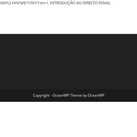
‏דירות דיסקרטיות בחיפה
em
I. INTRODUÇÃO AO DIREITO PENAL
Copyright - OceanWP Theme by OceanWP