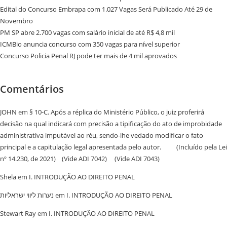
Edital do Concurso Embrapa com 1.027 Vagas Será Publicado Até 29 de
Novembro
PM SP abre 2.700 vagas com salário inicial de até R$ 4,8 mil
ICMBio anuncia concurso com 350 vagas para nível superior
Concurso Policia Penal RJ pode ter mais de 4 mil aprovados
Comentários
JOHN
em
§ 10-C. Após a réplica do Ministério Público, o juiz proferirá
decisão na qual indicará com precisão a tipificação do ato de improbidade
administrativa imputável ao réu, sendo-lhe vedado modificar o fato
principal e a capitulação legal apresentada pelo autor. (Incluído pela Lei
nº 14.230, de 2021) (Vide ADI 7042) (Vide ADI 7043)
Shela
em
I. INTRODUÇÃO AO DIREITO PENAL
נערות ליווי ישראליות
em
I. INTRODUÇÃO AO DIREITO PENAL
Stewart Ray
em
I. INTRODUÇÃO AO DIREITO PENAL