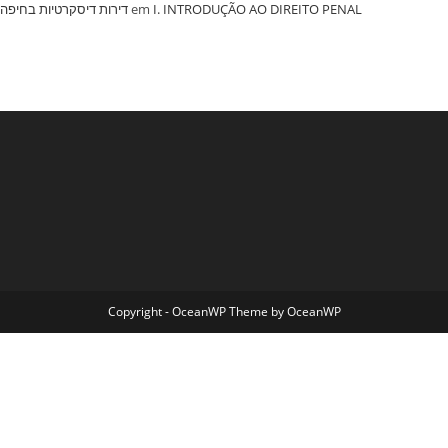
‏דירות דיסקרטיות בחיפה
em
I. INTRODUÇÃO AO DIREITO PENAL
Copyright - OceanWP Theme by OceanWP