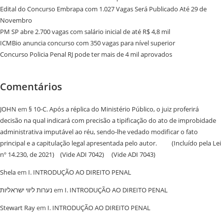
Edital do Concurso Embrapa com 1.027 Vagas Será Publicado Até 29 de
Novembro
PM SP abre 2.700 vagas com salário inicial de até R$ 4,8 mil
ICMBio anuncia concurso com 350 vagas para nível superior
Concurso Policia Penal RJ pode ter mais de 4 mil aprovados
Comentários
JOHN
em
§ 10-C. Após a réplica do Ministério Público, o juiz proferirá
decisão na qual indicará com precisão a tipificação do ato de improbidade
administrativa imputável ao réu, sendo-lhe vedado modificar o fato
principal e a capitulação legal apresentada pelo autor. (Incluído pela Lei
nº 14.230, de 2021) (Vide ADI 7042) (Vide ADI 7043)
Shela
em
I. INTRODUÇÃO AO DIREITO PENAL
נערות ליווי ישראליות
em
I. INTRODUÇÃO AO DIREITO PENAL
Stewart Ray
em
I. INTRODUÇÃO AO DIREITO PENAL