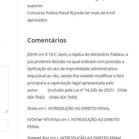
superior
Concurso Policia Penal RJ pode ter mais de 4 mil
aprovados
Comentários
JOHN
em
§ 10-C. Após a réplica do Ministério Público, o
juiz proferirá decisão na qual indicará com precisão a
tipificação do ato de improbidade administrativa
imputável ao réu, sendo-lhe vedado modificar o fato
principal e a capitulação legal apresentada pelo
autor. (Incluído pela Lei nº 14.230, de 2021) (Vide
ADI 7042) (Vide ADI 7043)
Shela
em
I. INTRODUÇÃO AO DIREITO PENAL
נערות ליווי ישראליות
em
I. INTRODUÇÃO AO DIREITO
PENAL
Stewart Ray
em
I. INTRODUÇÃO AO DIREITO PENAL