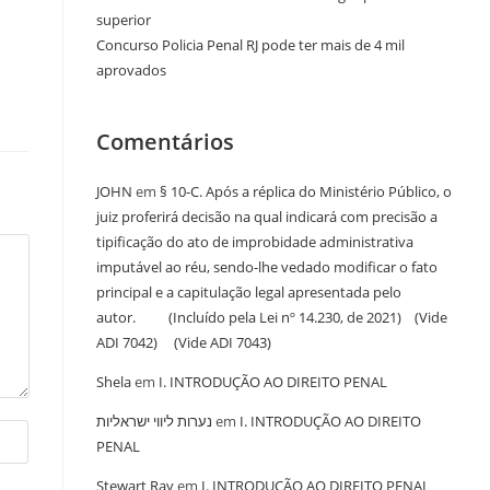
superior
Concurso Policia Penal RJ pode ter mais de 4 mil
aprovados
Comentários
JOHN
em
§ 10-C. Após a réplica do Ministério Público, o
juiz proferirá decisão na qual indicará com precisão a
tipificação do ato de improbidade administrativa
imputável ao réu, sendo-lhe vedado modificar o fato
principal e a capitulação legal apresentada pelo
autor. (Incluído pela Lei nº 14.230, de 2021) (Vide
ADI 7042) (Vide ADI 7043)
Shela
em
I. INTRODUÇÃO AO DIREITO PENAL
נערות ליווי ישראליות
em
I. INTRODUÇÃO AO DIREITO
PENAL
Stewart Ray
em
I. INTRODUÇÃO AO DIREITO PENAL